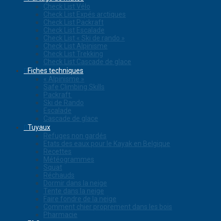
Check List Vélo
Check List Expés arctiques
Check List Packraft
Check List Escalade
Check List « Ski de rando »
Check List Alpinisme
Check List Trekking
Check List Cascade de glace
Fiches techniques
« Alpinisme »
Safe Climbing Skills
Packraft
Ski de Rando
Escalade
Cascade de glace
Tuyaux
Refuges non gardés
Etats des eaux pour le Kayak en Belgique
Recettes
Météogrammes
Squat
Réchauds
Dormir dans la neige
Tente dans la neige
Faire fondre de la neige
Comment chier proprement dans les bois
Pharmacie