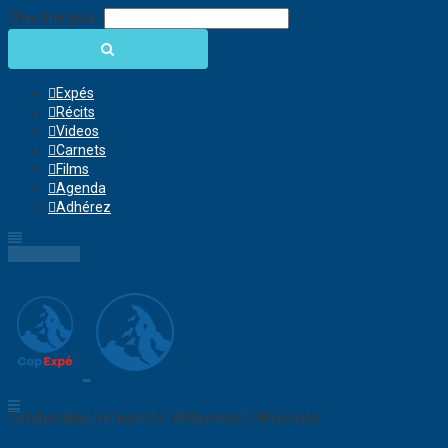
Chercher pour:
Expés
Récits
Videos
Carnets
Films
Agenda
Adhérez
Connection
Collaborative Network for Wilderness Enthusiasts