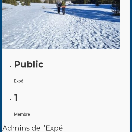
Public
Expé
1
Membre
Admins de l’Expé