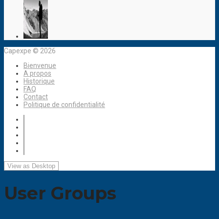
Capexpe © 2026
Bienvenue
A propos
Historique
FAQ
Contact
Politique de confidentialité
User Groups