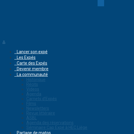
Lancer son expé
Les Expés
Carte des Expés
Devenir membre
La communauté
Historique
Récits
Videos
Agenda
Carnets d’Expés
Films
Newsletters
Revue littéraire
ASBL
Agenda des réservations
Séminaire Cap Expé à HEC Liège
Partage de matos