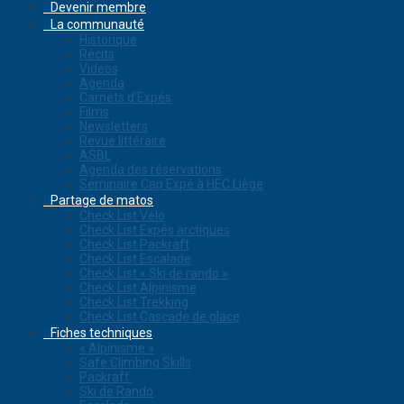
Devenir membre
La communauté
Historique
Récits
Videos
Agenda
Carnets d’Expés
Films
Newsletters
Revue littéraire
ASBL
Agenda des réservations
Séminaire Cap Expé à HEC Liège
Partage de matos
Check List Vélo
Check List Expés arctiques
Check List Packraft
Check List Escalade
Check List « Ski de rando »
Check List Alpinisme
Check List Trekking
Check List Cascade de glace
Fiches techniques
« Alpinisme »
Safe Climbing Skills
Packraft
Ski de Rando