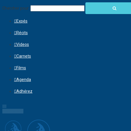
Chercher pour:
Expés
Récits
Videos
Carnets
Films
Agenda
Adhérez
Connection