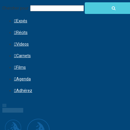
Chercher pour:
Expés
Récits
Videos
Carnets
Films
Agenda
Adhérez
Connection