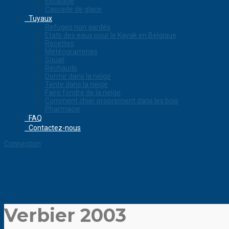
Escalade
Cascade de glace
Tuyaux
Refuges non gardés
Etats des eaux pour le Kayak en Belgique
Recettes
Météogrammes
Squat
Réchauds
Dormir dans la neige
Tente dans la neige
Faire fondre de la neige
Comment chier proprement dans les bois
Pharmacie
FAQ
Contactez-nous
Connection
Verbier 2003