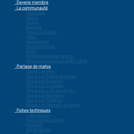
Devenir membre
La communauté
Historique
Récits
Videos
Agenda
Carnets d’Expés
Films
Newsletters
Revue littéraire
ASBL
Agenda des réservations
Séminaire Cap Expé à HEC Liège
Partage de matos
Check List Vélo
Check List Expés arctiques
Check List Packraft
Check List Escalade
Check List « Ski de rando »
Check List Alpinisme
Check List Trekking
Check List Cascade de glace
Fiches techniques
« Alpinisme »
Safe Climbing Skills
Packraft
Ski de Rando