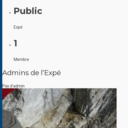
Public
Expé
1
Membre
Admins de l’Expé
Pas d'admin