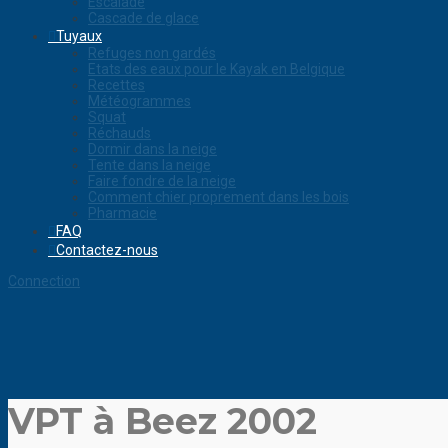
Escalade
Cascade de glace
Tuyaux
Refuges non gardés
Etats des eaux pour le Kayak en Belgique
Recettes
Météogrammes
Squat
Réchauds
Dormir dans la neige
Tente dans la neige
Faire fondre de la neige
Comment chier proprement dans les bois
Pharmacie
FAQ
Contactez-nous
Connection
VPT à Beez 2002