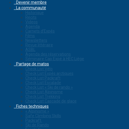
Devenir membre
La communauté
Historique
Récits
Videos
Agenda
Carnets d’Expés
Films
Newsletters
Revue littéraire
ASBL
Agenda des réservations
Séminaire Cap Expé à HEC Liège
Partage de matos
Check List Vélo
Check List Expés arctiques
Check List Packraft
Check List Escalade
Check List « Ski de rando »
Check List Alpinisme
Check List Trekking
Check List Cascade de glace
Fiches techniques
« Alpinisme »
Safe Climbing Skills
Packraft
Ski de Rando