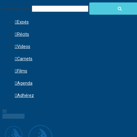
Chercher pour:
Expés
Récits
Videos
Carnets
Films
Agenda
Adhérez
Connection