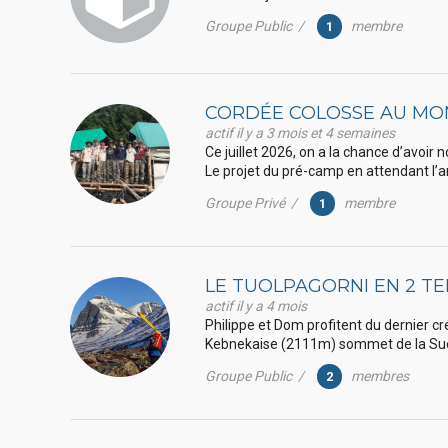
Groupe Public /
membre
1
CORDÉE COLOSSE AU MO
actif il y a 3 mois et 4 semaines
Ce juillet 2026, on a la chance d’avoir 
Le projet du pré-camp en attendant l’ar
Groupe Privé /
membre
1
LE TUOLPAGORNI EN 2 T
actif il y a 4 mois
Philippe et Dom profitent du dernier 
Kebnekaise (2111m) sommet de la Su
Groupe Public /
membres
2