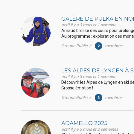
GALÈRE DE PULKA EN N
actif il y a 3 mois et 1 semaine
Arnaud brosse des cours pour prolonge
Au programme : exploration des monta
Groupe Public /
membres
2
LES ALPES DE LYNGEN À 
actif il y a 3 mois et 1 semaine
Découvrir les Alpes de Lyngen en ski de 
Grosse émotion !
Groupe Public /
membres
3
ADAMELLO 2025
actif il y a 3 mois et 2 semaines