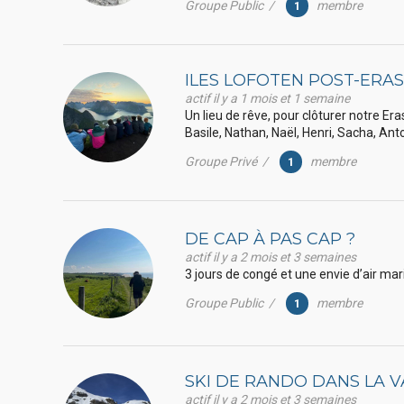
Groupe Public /
membre
1
ILES LOFOTEN POST-ERA
actif il y a 1 mois et 1 semaine
Un lieu de rêve, pour clôturer notre E
Basile, Nathan, Naël, Henri, Sacha, Anto
Groupe Privé /
membre
1
DE CAP À PAS CAP ?
actif il y a 2 mois et 3 semaines
3 jours de congé et une envie d’air mari
Groupe Public /
membre
1
SKI DE RANDO DANS LA 
actif il y a 2 mois et 3 semaines