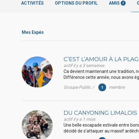
ACTIVITÉS
OPTIONS DU PROFIL
AMIS
2
Mes Expés
C’EST L’AMOUR À LA PLA
actif il y a 3 semaines
Ca devient maintenant une tradition, n
Différence cette année, nous avons ég
Groupe Public /
membre
1
DU CANYONING LIMALOIS
actif il y a 1 mois
Une belle escapade estivale entre bons
décidé de s’attaquer au massif ardécho