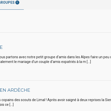
GROUPES
1
GE
ous partons avec notre petit groupe d’amis dans les Alpes faire un peu 
alement le mariage d’un couple d’amis expatriés à la m […]
 EN ARDÈCHE
 copains des scouts de Limal ! Après avoir saigné à deux reprises la Si
is ce […]