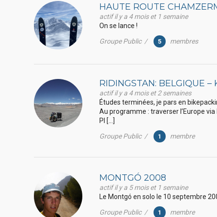
HAUTE ROUTE CHAMZER
actif il y a 4 mois et 1 semaine
On se lance !
Groupe Public /
membres
5
RIDINGSTAN: BELGIQUE – 
actif il y a 4 mois et 2 semaines
Études terminées, je pars en bikepackin
Au programme : traverser l’Europe via l
Pl […]
Groupe Public /
membre
1
MONTGÓ 2008
actif il y a 5 mois et 1 semaine
Le Montgó en solo le 10 septembre 20
Groupe Public /
membre
1