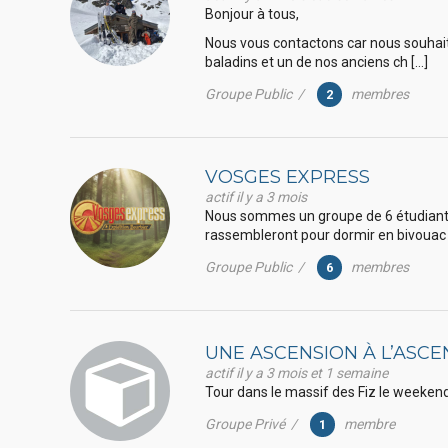
Bonjour à tous,
Nous vous contactons car nous souhait
baladins et un de nos anciens ch […]
Groupe Public /
membres
2
VOSGES EXPRESS
actif il y a 3 mois
Nous sommes un groupe de 6 étudiants 
rassembleront pour dormir en bivouac 
Groupe Public /
membres
6
UNE ASCENSION À L’ASCE
actif il y a 3 mois et 1 semaine
Tour dans le massif des Fiz le weekend
Groupe Privé /
membre
1