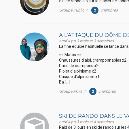
Ski de rando à 3 sur le glacier de l’ad
Groupe Public /
membres
2
A L’ATTAQUE DU DÔME D
actif il y a 3 mois et 3 semaines
La fine équipe habituelle se lance dans
== Matos ==
Chaussures d’alpi, cramponnables x2
Paire de crampons x2
Piolet d’alpinisme x2
Casque d’alpinisme x1
Ba […]
Groupe Privé /
membres
2
SKI DE RANDO DANS LE VA
actif il y a 3 mois et 4 semaines
Raid de 3 jours en ski de rando sur le