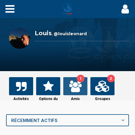
Expés
Récits
Louis
@louisleonard
,
Videos
Carnets
1
2
Films
Agenda
Activités
Options du
Amis
Groupes
profil
Adhérez
RÉCEMMENT ACTIFS