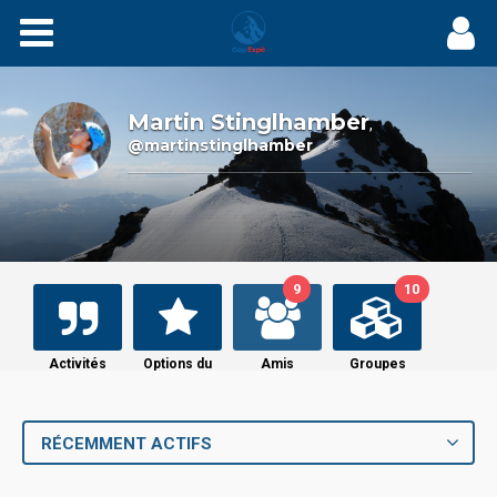
Expés
Récits
Martin Stinglhamber
,
@martinstinglhamber
Videos
Carnets
9
10
Films
Agenda
Activités
Options du
Amis
Groupes
profil
Adhérez
RÉCEMMENT ACTIFS