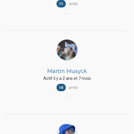
amis
11
Martin Musyck
Actif il y a 2 ans et 7 mois
amis
14