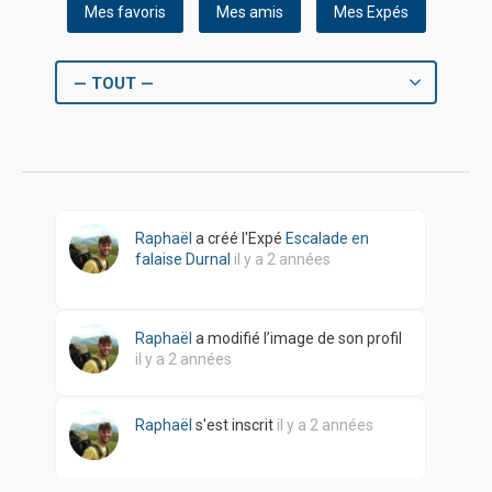
Mes favoris
Mes amis
Mes Expés
— TOUT —
Raphaël
a créé l'Expé
Escalade en
falaise Durnal
il y a 2 années
Raphaël
a modifié l’image de son profil
il y a 2 années
Raphaël
s'est inscrit
il y a 2 années