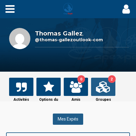
Expés
Récits
Thomas Gallez
,
@thomas-gallezoutlook-com
Videos
Carnets
0
2
Films
Agenda
Activités
Options du
Amis
Groupes
profil
Adhérez
Mes Expés