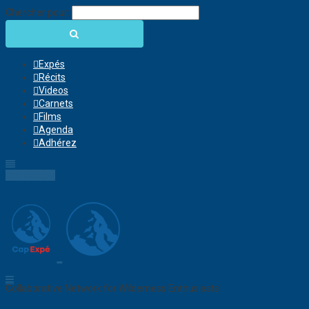
Chercher pour:
Expés
Récits
Videos
Carnets
Films
Agenda
Adhérez
Connection
Collaborative Network for Wilderness Enthusiasts