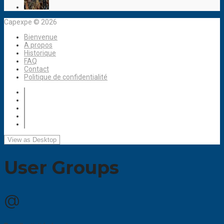
Capexpe © 2026
Bienvenue
A propos
Historique
FAQ
Contact
Politique de confidentialité
User Groups
@