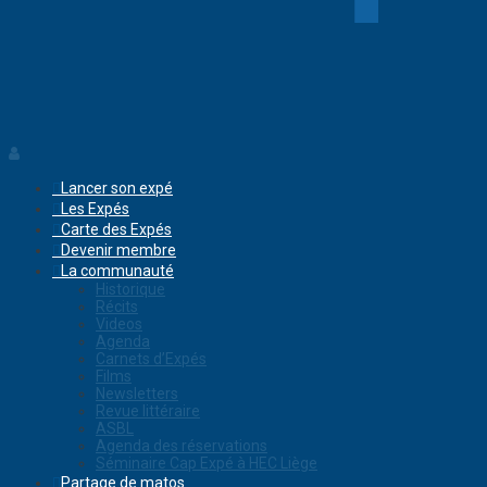
Lancer son expé
Les Expés
Carte des Expés
Devenir membre
La communauté
Historique
Récits
Videos
Agenda
Carnets d’Expés
Films
Newsletters
Revue littéraire
ASBL
Agenda des réservations
Séminaire Cap Expé à HEC Liège
Partage de matos