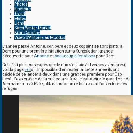
Photos
Itinéraire
Trajet
Matos
Liens
Sami Winter Market
Bilan Carbone
Vidéo d'Antoine au Muddus
L’année passé Antoine, son père et deux copains se sont joints à
Dom pour une première initiation sur la Kungsleden, grande
découverte pour
Antoine
et
beaucoup d’émotions
pour Dom.
Cela fait plusieurs expés que le duo s’essaie à diverses aventures(
voir la page
lien
s) . Impossible d’en rester là, cette année ils ont
décidé de se lancer à deux dans une grandes première pour Cap
Expé : l’exploration de la nuit polaire à ski, c’est-à-dire le grand noir de
Ammarnärnas à Kvikkjokk en autonomie bien avant l’ouverture des
refuges.