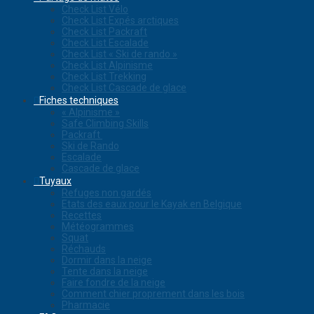
Check List Vélo
Check List Expés arctiques
Check List Packraft
Check List Escalade
Check List « Ski de rando »
Check List Alpinisme
Check List Trekking
Check List Cascade de glace
Fiches techniques
« Alpinisme »
Safe Climbing Skills
Packraft
Ski de Rando
Escalade
Cascade de glace
Tuyaux
Refuges non gardés
Etats des eaux pour le Kayak en Belgique
Recettes
Météogrammes
Squat
Réchauds
Dormir dans la neige
Tente dans la neige
Faire fondre de la neige
Comment chier proprement dans les bois
Pharmacie