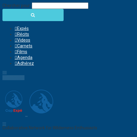
Chercher pour:
Expés
Récits
Videos
Carnets
Films
Agenda
Adhérez
Connection
Collaborative Network for Wilderness Enthusiasts