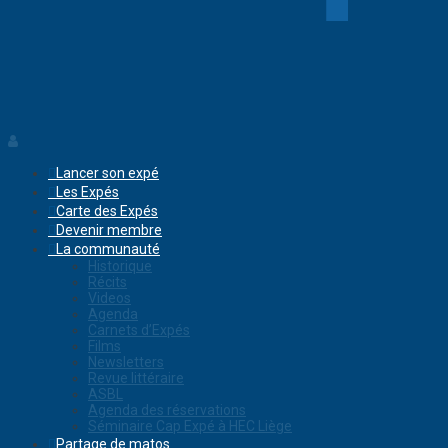
Lancer son expé
Les Expés
Carte des Expés
Devenir membre
La communauté
Historique
Récits
Videos
Agenda
Carnets d’Expés
Films
Newsletters
Revue littéraire
ASBL
Agenda des réservations
Séminaire Cap Expé à HEC Liège
Partage de matos