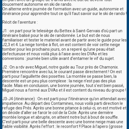
doucement autonome en ski de rando.
On alterne entre journée de formation avec un guide, autonomie et
itinérance pour apprendre tout ce qu’il faut savoir sur le ski de rando !
Récit de l’aventure :
J1 : on part pour le telesiège du Bettex à Saint-Gervais d’où part un
itinéraire balisé pour le ski de randonnée. Le but est de nous
familiariser et tester le materiel avant de partir avec le guide pour les
J2,3 et 4. La neige tombe à flot, on est content de voir cette neige
tomber pour les prochains jours, on a reperé qu’une peau était
defectueuse et nous voilà plus à l’aise avec les DVAs et les
conversions : journée bien utile avant d’entamer le vif du sujet.
J2 : On a rdv avec Miguel, notre guide au Tour près de Chamonix.
Première rencontre avec lui, le courant passe directement ! On est
parti pour l’aiguillette des posettes. La montée se passe bien, la
descente est un peu plus complexe : la neige n’est pas des plus
facile. Mais en conclusion, une bonne journée, tout s’est bien passé,
Miguel nous a formé aux DVAs et il est content du niveau du groupe !
J3-J4 (itinérance) : On est parti pour l’itinérance qu’on attendait avec
impatience. Au départ des Contamines, nous voilà parti direction le
refuge des Prés. Après une bonne pitance à celui-ci, on est motivé et
on décide d’aller se farcir le col de la Cicle. Après une dernière
montée longue et abrupte, on atteint notre but à bout de souffle.
C’est parti pour une belle descente avec une bonne neige mais une
faible visibilité. Après l’effort : le reconfort !! Place à l’apero (grosse