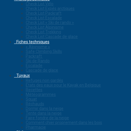
Check List Vélo
Check List Expés arctiques
Check List Packraft
Check List Escalade
Check List « Ski de rando »
Check List Alpinisme
Check List Trekking
Check List Cascade de glace
Fiches techniques
« Alpinisme »
Safe Climbing Skills
Packraft
Ski de Rando
Escalade
Cascade de glace
Tuyaux
Refuges non gardés
Etats des eaux pour le Kayak en Belgique
Recettes
Météogrammes
Squat
Réchauds
Dormir dans la neige
Tente dans la neige
Faire fondre de la neige
Comment chier proprement dans les bois
Pharmacie