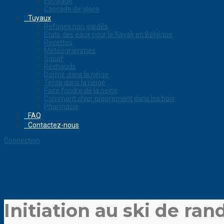
Escalade
Cascade de glace
Tuyaux
Refuges non gardés
Etats des eaux pour le Kayak en Belgique
Recettes
Météogrammes
Squat
Réchauds
Dormir dans la neige
Tente dans la neige
Faire fondre de la neige
Comment chier proprement dans les bois
Pharmacie
FAQ
Contactez-nous
Connection
Initiation au ski de ra