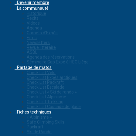
Devenir membre
La communauté
Historique
Récits
Videos
Agenda
Carnets d’Expés
Films
Newsletters
Revue littéraire
ASBL
Agenda des réservations
Séminaire Cap Expé à HEC Liège
Partage de matos
Check List Vélo
Check List Expés arctiques
Check List Packraft
Check List Escalade
Check List « Ski de rando »
Check List Alpinisme
Check List Trekking
Check List Cascade de glace
Fiches techniques
« Alpinisme »
Safe Climbing Skills
Packraft
Ski de Rando