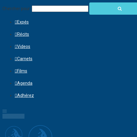
Chercher pour:
Expés
Récits
Videos
Carnets
Films
Agenda
Adhérez
Connection