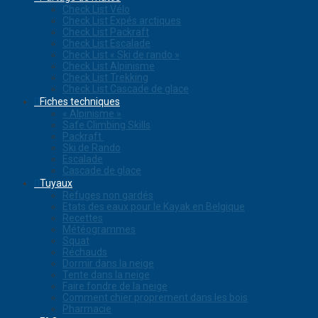
Check List Vélo
Check List Expés arctiques
Check List Packraft
Check List Escalade
Check List « Ski de rando »
Check List Alpinisme
Check List Trekking
Check List Cascade de glace
Fiches techniques
« Alpinisme »
Safe Climbing Skills
Packraft
Ski de Rando
Escalade
Cascade de glace
Tuyaux
Refuges non gardés
Etats des eaux pour le Kayak en Belgique
Recettes
Météogrammes
Squat
Réchauds
Dormir dans la neige
Tente dans la neige
Faire fondre de la neige
Comment chier proprement dans les bois
Pharmacie