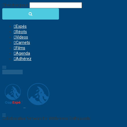
Chercher pour:
Expés
Récits
Videos
Carnets
Films
Agenda
Adhérez
Connection
Collaborative Network for Wilderness Enthusiasts