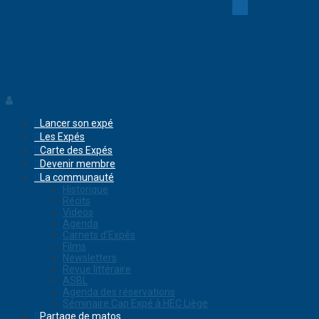
Lancer son expé
Les Expés
Carte des Expés
Devenir membre
La communauté
Historique
Récits
Videos
Agenda
Carnets d’Expés
Films
Newsletters
Revue littéraire
ASBL
Agenda des réservations
Séminaire Cap Expé à HEC Liège
Partage de matos