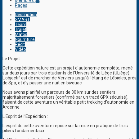
Membres (
3
)
Pages
Description
SMART
Team
Trajet
Matos
Nourriture
Récit
Vidéo
Le Projet
Cette expédition nature est un projet d’autonomie complète, mené
sur deux jours par trois étudiants de l’Université de Liège (ULiège).
L’objectif est de marcher de Verviers jusqu’à l’étang de Lébioles, près
de Spa, et d’y passer une nuit en bivouac.
Nous avons planifié un parcours de 30 km sur des sentiers
majoritairement forestiers (confirmé par un tracé GPX sécurisé),
faisant de cette aventure un véritable petit trekking d’autonomie en
Ardenne.
L’Esprit de l’Expédition :
L’esprit de cette aventure repose sur la mise en pratique de trois
piliers fondamentaux :