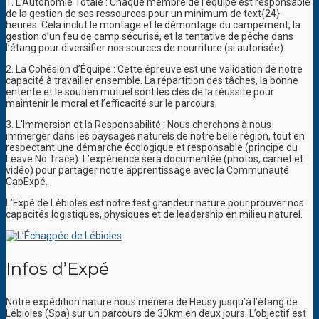
1. L’Autonomie Totale : Chaque membre de l’équipe est responsable
de la gestion de ses ressources pour un minimum de text{24}
heures. Cela inclut le montage et le démontage du campement, la
gestion d’un feu de camp sécurisé, et la tentative de pêche dans
l’étang pour diversifier nos sources de nourriture (si autorisée).
2. La Cohésion d’Équipe : Cette épreuve est une validation de notre
capacité à travailler ensemble. La répartition des tâches, la bonne
entente et le soutien mutuel sont les clés de la réussite pour
maintenir le moral et l’efficacité sur le parcours.
3. L’Immersion et la Responsabilité : Nous cherchons à nous
immerger dans les paysages naturels de notre belle région, tout en
respectant une démarche écologique et responsable (principe du
Leave No Trace). L’expérience sera documentée (photos, carnet et
vidéo) pour partager notre apprentissage avec la Communauté
CapExpé.
L’Expé de Lébioles est notre test grandeur nature pour prouver nos
capacités logistiques, physiques et de leadership en milieu naturel.
Infos d’Expé
Notre expédition nature nous mènera de Heusy jusqu’à l’étang de
Lébioles (Spa) sur un parcours de 30km en deux jours. L’objectif est