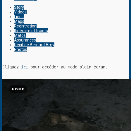
Story
Videos
Liens
Maps
Registration
Itinéraire et trajets
Matos
Assurances
Récit de Bernard Amy
Photos
Cliquez 
ici
 pour accéder au mode plein écran.
