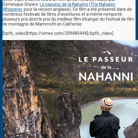
Dominique Snyers:
Le passeur de la Nahanni
(
The Nahanni
Whisperer
, pour la version anglaise). Ce film a été présenté dans de
nombreux festivals de films d’aventures et a même remporté
plusieurs prix dont le prix du meilleur film étranger du festival de film
de montagne de Mammoth en Californie.
[bpfb_video]https://vimeo.com/209480444[/bpfb_video]