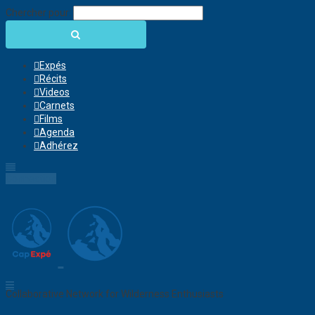
Chercher pour:
Expés
Récits
Videos
Carnets
Films
Agenda
Adhérez
Connection
Collaborative Network for Wilderness Enthusiasts