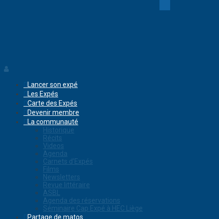
Lancer son expé
Les Expés
Carte des Expés
Devenir membre
La communauté
Historique
Récits
Videos
Agenda
Carnets d’Expés
Films
Newsletters
Revue littéraire
ASBL
Agenda des réservations
Séminaire Cap Expé à HEC Liège
Partage de matos