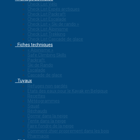
Check List Vélo
Check List Expés arctiques
Check List Packraft
Check List Escalade
Check List « Ski de rando »
Check List Alpinisme
Check List Trekking
Check List Cascade de glace
Fiches techniques
« Alpinisme »
Safe Climbing Skills
Packraft
Ski de Rando
Escalade
Cascade de glace
Tuyaux
Refuges non gardés
Etats des eaux pour le Kayak en Belgique
Recettes
Météogrammes
Squat
Réchauds
Dormir dans la neige
Tente dans la neige
Faire fondre de la neige
Comment chier proprement dans les bois
Pharmacie