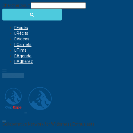
Chercher pour:
Expés
Récits
Videos
Carnets
Films
Agenda
Adhérez
Connection
Collaborative Network for Wilderness Enthusiasts