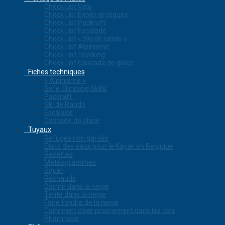
Check List Vélo
Check List Expés arctiques
Check List Packraft
Check List Escalade
Check List « Ski de rando »
Check List Alpinisme
Check List Trekking
Check List Cascade de glace
Fiches techniques
« Alpinisme »
Safe Climbing Skills
Packraft
Ski de Rando
Escalade
Cascade de glace
Tuyaux
Refuges non gardés
Etats des eaux pour le Kayak en Belgique
Recettes
Météogrammes
Squat
Réchauds
Dormir dans la neige
Tente dans la neige
Faire fondre de la neige
Comment chier proprement dans les bois
Pharmacie