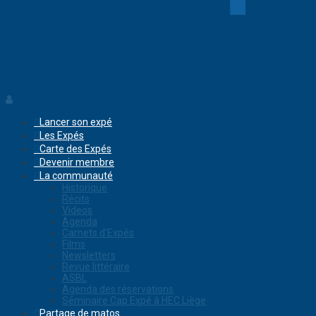
Lancer son expé
Les Expés
Carte des Expés
Devenir membre
La communauté
Historique
Récits
Videos
Agenda
Carnets d’Expés
Films
Newsletters
Revue littéraire
ASBL
Agenda des réservations
Séminaire Cap Expé à HEC Liège
Partage de matos