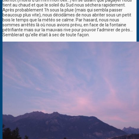
bientôt (moins d’un mm mon oeil…) en se disant que pagayer nous
tient au chaud et que le soleil du Sud nous séchera rapidement.
Après probablement 1h sous la pluie (mais qui sembla passer
beaucoup plus vite), nous décidâmes de nous abriter sous un petit
bois le temps que la météo se calme. Par hasard, nous nous
sommes arrêtés là où nous avions prévu, en face de la fontaine
pétrifiante mais sur la mauvais rive pour pouvoir l’admirer de près…
Semblerait qu’elle était à sec de toute façon.