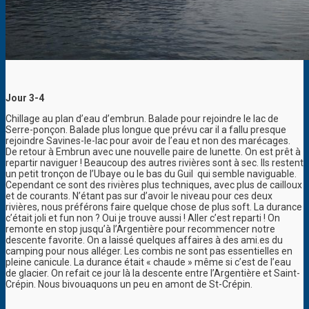
Jour 3-4
Chillage au plan d’eau d’embrun. Balade pour rejoindre le lac de
Serre-ponçon. Balade plus longue que prévu car il a fallu presque
rejoindre Savines-le-lac pour avoir de l’eau et non des marécages.
De retour à Embrun avec une nouvelle paire de lunette. On est prêt à
repartir naviguer ! Beaucoup des autres rivières sont à sec. Ils restent
un petit tronçon de l’Ubaye ou le bas du Guil qui semble naviguable.
Cependant ce sont des rivières plus techniques, avec plus de cailloux
et de courants. N’étant pas sur d’avoir le niveau pour ces deux
rivières, nous préférons faire quelque chose de plus soft. La durance
c’était joli et fun non ? Oui je trouve aussi ! Aller c’est reparti ! On
remonte en stop jusqu’à l’Argentière pour recommencer notre
descente favorite. On a laissé quelques affaires à des ami.es du
camping pour nous alléger. Les combis ne sont pas essentielles en
pleine canicule. La durance était « chaude » même si c’est de l’eau
de glacier. On refait ce jour là la descente entre l’Argentière et Saint-
Crépin. Nous bivouaquons un peu en amont de St-Crépin.