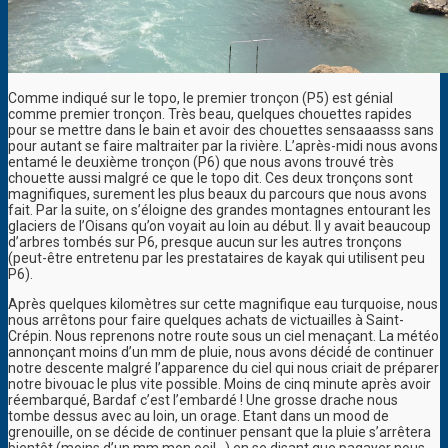
Comme indiqué sur le topo, le premier tronçon (P5) est génial
comme premier tronçon. Très beau, quelques chouettes rapides
pour se mettre dans le bain et avoir des chouettes sensaaasss sans
pour autant se faire maltraiter par la rivière. L’après-midi nous avons
entamé le deuxième tronçon (P6) que nous avons trouvé très
chouette aussi malgré ce que le topo dit. Ces deux tronçons sont
magnifiques, surement les plus beaux du parcours que nous avons
fait. Par la suite, on s’éloigne des grandes montagnes entourant les
glaciers de l’Oisans qu’on voyait au loin au début. Il y avait beaucoup
d’arbres tombés sur P6, presque aucun sur les autres tronçons
(peut-être entretenu par les prestataires de kayak qui utilisent peu
P6).
Après quelques kilomètres sur cette magnifique eau turquoise, nous
nous arrêtons pour faire quelques achats de victuailles à Saint-
Crépin. Nous reprenons notre route sous un ciel menaçant. La météo
annonçant moins d’un mm de pluie, nous avons décidé de continuer
notre descente malgré l’apparence du ciel qui nous criait de préparer
notre bivouac le plus vite possible. Moins de cinq minute après avoir
réembarqué, Bardaf c’est l’embardé ! Une grosse drache nous
tombe dessus avec au loin, un orage. Etant dans un mood de
grenouille, on se décide de continuer pensant que la pluie s’arrêtera