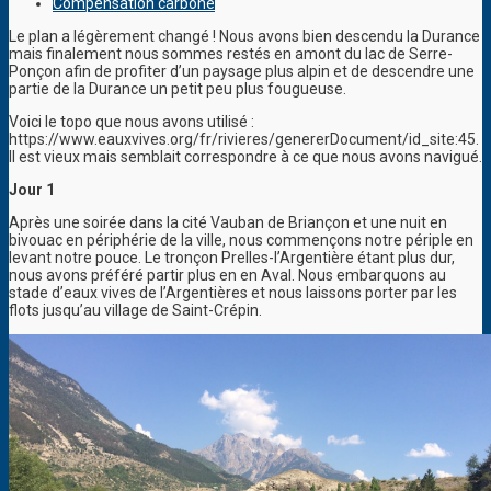
Compensation carbone
Le plan a légèrement changé ! Nous avons bien descendu la Durance
mais finalement nous sommes restés en amont du lac de Serre-
Ponçon afin de profiter d’un paysage plus alpin et de descendre une
partie de la Durance un petit peu plus fougueuse.
Voici le topo que nous avons utilisé :
https://www.eauxvives.org/fr/rivieres/genererDocument/id_site:45.
Il est vieux mais semblait correspondre à ce que nous avons navigué.
Jour 1
Après une soirée dans la cité Vauban de Briançon et une nuit en
bivouac en périphérie de la ville, nous commençons notre périple en
levant notre pouce. Le tronçon Prelles-l’Argentière étant plus dur,
nous avons préféré partir plus en en Aval. Nous embarquons au
stade d’eaux vives de l’Argentières et nous laissons porter par les
flots jusqu’au village de Saint-Crépin.