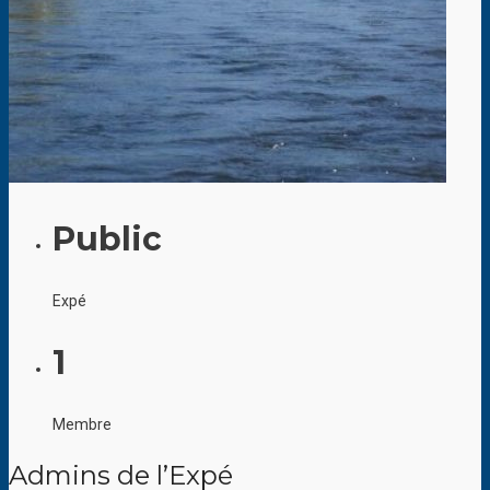
Public
Expé
1
Membre
Admins de l’Expé