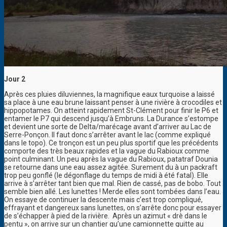
Jour 2
Après ces pluies diluviennes, la magnifique eaux turquoise a laissé
sa place à une eau brune laissant penser à une rivière à crocodiles et
hippopotames. On atteint rapidement St-Clément pour finir le P6 et
entamer le P7 qui descend jusqu’à Embruns. La Durance s’estompe
et devient une sorte de Delta/marécage avant d’arriver au Lac de
Serre-Ponçon. Il faut donc s’arrêter avant le lac (comme expliqué
dans le topo). Ce tronçon est un peu plus sportif que les précédents
comporte des très beaux rapides et la vague du Rabioux comme
point culminant. Un peu après la vague du Rabioux, patatraf Dounia
se retourne dans une eau assez agitée. Surement du à un packraft
trop peu gonflé (le dégonflage du temps de midi à été fatal). Elle
arrive à s’arrêter tant bien que mal. Rien de cassé, pas de bobo. Tout
semble bien allé. Les lunettes ! Merde elles sont tombées dans l’eau.
On essaye de continuer la descente mais c’est trop compliqué,
effrayant et dangereux sans lunettes, on s’arrête donc pour essayer
de s’échapper à pied de la rivière. Après un azimut « drè dans le
pentu », on arrive sur un chantier qu’une camionnette quitte au