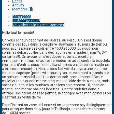
Pages
Activity
Membres (
1
)
Pérou 2003
Un 6000 de fous !
Nouvelles de la suite du sommet
Hello tout le monde!
On vous ecrit un petit mot de Huaraz, au Perou. On s’est donne
comme des fous dans la cordillere Huayhuash. 10 jours de trek ou
nous avons passe des cols entre 4600 et 5000, ou nous nous
sommes debarbouilles dans des lagunes emeraudes (mais *¡¿$/*
caillantes!!). On avoue, on s’est dopes au zirtec, ercefuryl,
immodium, motilium et autres remedes miracles contre la bicycleta
(certains d’entres nous s’etant transformes en de reelles machines
a expresso, chouette). Nous avons fait voir du pays a une superbe
tente de capexpe (petite wild country verte reclamant a grands cris
un bain impermeabilisant). Le dernier soir: pacha manca!! Notre
muletier (on a quand meme craque pour l’aide de deux mules, mais
sachez que tous les touristes israeliens en prennent 10, donc on
n’est quand meme pas des lopettes…), notre muletier donc, a
attrape une brebis en rase pampa, la egorgee avec mon opinel et on
s’est fait un festin de roi.
Pour l’instant on zone a Huaraz et on se prepare psychologiquement
pour attaquer dans deux jours le Tacllaraju, un modeste sommet
de…. 6034 metres.