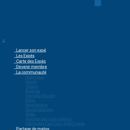
Lancer son expé
Les Expés
Carte des Expés
Devenir membre
La communauté
Historique
Récits
Videos
Agenda
Carnets d’Expés
Films
Newsletters
Revue littéraire
ASBL
Agenda des réservations
Séminaire Cap Expé à HEC Liège
Partage de matos