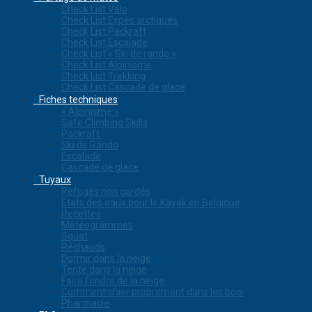
Check List Vélo
Check List Expés arctiques
Check List Packraft
Check List Escalade
Check List « Ski de rando »
Check List Alpinisme
Check List Trekking
Check List Cascade de glace
Fiches techniques
« Alpinisme »
Safe Climbing Skills
Packraft
Ski de Rando
Escalade
Cascade de glace
Tuyaux
Refuges non gardés
Etats des eaux pour le Kayak en Belgique
Recettes
Météogrammes
Squat
Réchauds
Dormir dans la neige
Tente dans la neige
Faire fondre de la neige
Comment chier proprement dans les bois
Pharmacie