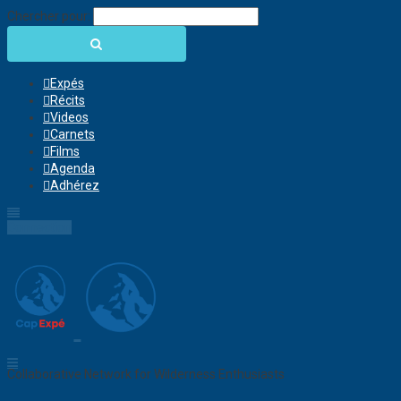
Chercher pour:
Expés
Récits
Videos
Carnets
Films
Agenda
Adhérez
Connection
Collaborative Network for Wilderness Enthusiasts