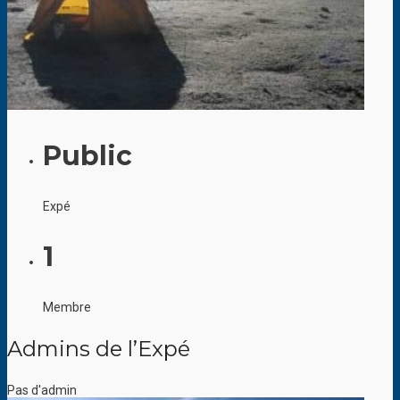
Public
Expé
1
Membre
Admins de l’Expé
Pas d'admin