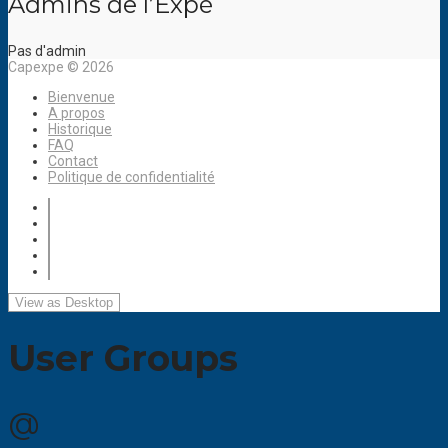
Admins de l’Expé
Pas d'admin
Capexpe © 2026
Bienvenue
A propos
Historique
FAQ
Contact
Politique de confidentialité
User Groups
@