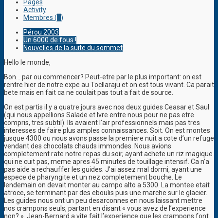
Pages
Activity
Membres (
1
)
Pérou 2003
Un 6000 de fous !
Nouvelles de la suite du sommet
Hello le monde,
Bon… par ou commencer? Peut-etre par le plus important: on est
rentre hier de notre expe au Tocllaraju et on est tous vivant. Ca parait
bete mais en fait ca ne coulait pas tout a fait de source.
On est partis il y a quatre jours avec nos deux guides Ceasar et Saul
(qui nous appellions Salade et Ivre entre nous pour ne pas etre
compris, tres subtil). Ils avaient l’air professionnels mais pas tres
interesses de faire plus amples connaissances. Soit. On est montes
jusque 4300 ou nous avons passe la premiere nuit a cote d’un refuge
vendant des chocolats chauds immondes. Nous avions
completement rate notre repas du soir, ayant achete un riz magique
qui ne cuit pas, meme apres 45 minutes de touillage intensif. Ca n’a
pas aide a rechauffer les guides. J’ai assez mal dormi, ayant une
espece de pharyngite et un nez completement bouche. Le
lendemain on devait monter au campo alto a 5300. La montee etait
atroce, se terminant par des eboulis puis une marche sur le glacier.
Les guides nous ont un peu desarconnes en nous laissant mettre
nos crampons seuls, partant en disant « vous avez de l’experience
non? ». Jean-Bernard a vite fait l’experience que les crampons font