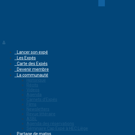
Lancer son expé
Les Expés
Carte des Expés
Devenir membre
La communauté
Historique
Récits
Videos
Agenda
Carnets d’Expés
Films
Newsletters
Revue littéraire
ASBL
Agenda des réservations
Séminaire Cap Expé à HEC Liège
Partage de matos