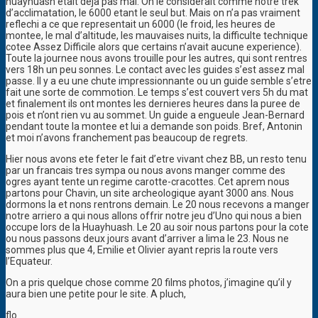
huayhuash etait deja pas mal. On le considerait comme notre trek
d’acclimatation, le 6000 etant le seul but. Mais on n’a pas vraiment
reflechi a ce que representait un 6000 (le froid, les heures de
montee, le mal d’altitude, les mauvaises nuits, la difficulte technique
cotee Assez Difficile alors que certains n’avait aucune experience).
Toute la journee nous avons trouille pour les autres, qui sont rentres
vers 18h un peu sonnes. Le contact avec les guides s’est assez mal
passe. Il y a eu une chute impressionnante ou un guide semble s’etre
fait une sorte de commotion. Le temps s’est couvert vers 5h du mat
et finalement ils ont montes les dernieres heures dans la puree de
pois et n’ont rien vu au sommet. Un guide a engueule Jean-Bernard
pendant toute la montee et lui a demande son poids. Bref, Antonin
et moi n’avons franchement pas beaucoup de regrets.
Hier nous avons ete feter le fait d’etre vivant chez BB, un resto tenu
par un francais tres sympa ou nous avons manger comme des
ogres ayant tente un regime carotte-cracottes. Cet aprem nous
partons pour Chavin, un site archeologique ayant 3000 ans. Nous
dormons la et nons rentrons demain. Le 20 nous recevons a manger
notre arriero a qui nous allons offrir notre jeu d’Uno qui nous a bien
occupe lors de la Huayhuash. Le 20 au soir nous partons pour la cote
ou nous passons deux jours avant d’arriver a lima le 23. Nous ne
sommes plus que 4, Emilie et Olivier ayant repris la route vers
l’Equateur.
On a pris quelque chose comme 20 films photos, j’imagine qu’il y
aura bien une petite pour le site. A pluch,
flo