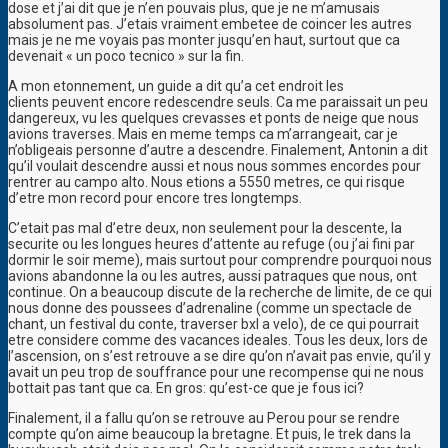
dose et j’ai dit que je n’en pouvais plus, que je ne m’amusais
absolument pas. J’etais vraiment embetee de coincer les autres
mais je ne me voyais pas monter jusqu’en haut, surtout que ca
devenait « un poco tecnico » sur la fin.
A mon etonnement, un guide a dit qu’a cet endroit les
clients peuvent encore redescendre seuls. Ca me paraissait un peu
dangereux, vu les quelques crevasses et ponts de neige que nous
avions traverses. Mais en meme temps ca m’arrangeait, car je
n’obligeais personne d’autre a descendre. Finalement, Antonin a dit
qu’il voulait descendre aussi et nous nous sommes encordes pour
rentrer au campo alto. Nous etions a 5550 metres, ce qui risque
d’etre mon record pour encore tres longtemps.
C’etait pas mal d’etre deux, non seulement pour la descente, la
securite ou les longues heures d’attente au refuge (ou j’ai fini par
dormir le soir meme), mais surtout pour comprendre pourquoi nous
avions abandonne la ou les autres, aussi patraques que nous, ont
continue. On a beaucoup discute de la recherche de limite, de ce qui
nous donne des poussees d’adrenaline (comme un spectacle de
chant, un festival du conte, traverser bxl a velo), de ce qui pourrait
etre considere comme des vacances ideales. Tous les deux, lors de
l’ascension, on s’est retrouve a se dire qu’on n’avait pas envie, qu’il y
avait un peu trop de souffrance pour une recompense qui ne nous
bottait pas tant que ca. En gros: qu’est-ce que je fous ici?
Finalement, il a fallu qu’on se retrouve au Perou pour se rendre
compte qu’on aime beaucoup la bretagne. Et puis, le trek dans la