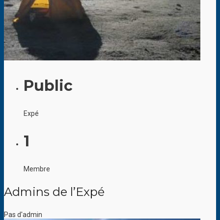
Public
Expé
1
Membre
Admins de l’Expé
Pas d'admin