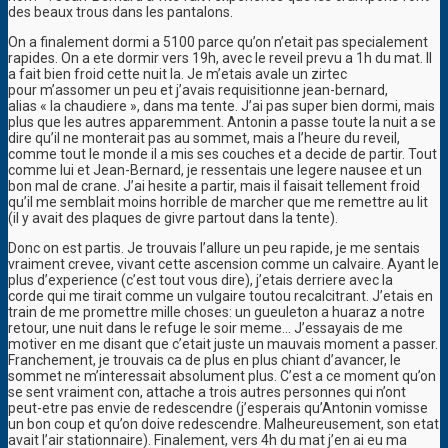
des beaux trous dans les pantalons.
On a finalement dormi a 5100 parce qu’on n’etait pas specialement
rapides. On a ete dormir vers 19h, avec le reveil prevu a 1h du mat. Il
a fait bien froid cette nuit la. Je m’etais avale un zirtec
pour m’assomer un peu et j’avais requisitionne jean-bernard,
alias « la chaudiere », dans ma tente. J’ai pas super bien dormi, mais
plus que les autres apparemment. Antonin a passe toute la nuit a se
dire qu’il ne monterait pas au sommet, mais a l’heure du reveil,
comme tout le monde il a mis ses couches et a decide de partir. Tout
comme lui et Jean-Bernard, je ressentais une legere nausee et un
bon mal de crane. J’ai hesite a partir, mais il faisait tellement froid
qu’il me semblait moins horrible de marcher que me remettre au lit
(il y avait des plaques de givre partout dans la tente).
Donc on est partis. Je trouvais l’allure un peu rapide, je me sentais
vraiment crevee, vivant cette ascension comme un calvaire. Ayant le
plus d’experience (c’est tout vous dire), j’etais derriere avec la
corde qui me tirait comme un vulgaire toutou recalcitrant. J’etais en
train de me promettre mille choses: un gueuleton a huaraz a notre
retour, une nuit dans le refuge le soir meme… J’essayais de me
motiver en me disant que c’etait juste un mauvais moment a passer.
Franchement, je trouvais ca de plus en plus chiant d’avancer, le
sommet ne m’interessait absolument plus. C’est a ce moment qu’on
se sent vraiment con, attache a trois autres personnes qui n’ont
peut-etre pas envie de redescendre (j’esperais qu’Antonin vomisse
un bon coup et qu’on doive redescendre. Malheureusement, son etat
avait l’air stationnaire). Finalement, vers 4h du mat j’en ai eu ma