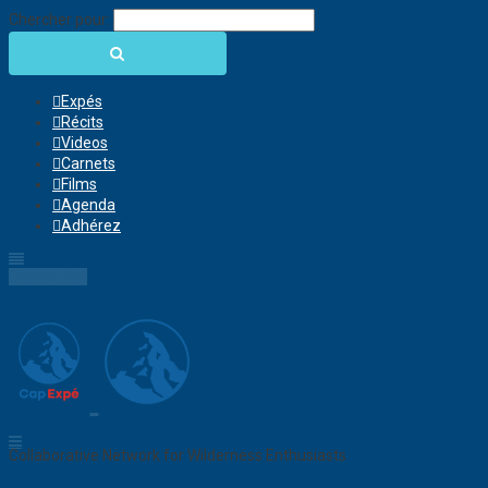
Chercher pour:
Expés
Récits
Videos
Carnets
Films
Agenda
Adhérez
Connection
Collaborative Network for Wilderness Enthusiasts