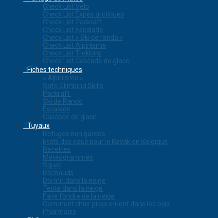
Check List Vélo
Check List Expés arctiques
Check List Packraft
Check List Escalade
Check List « Ski de rando »
Check List Alpinisme
Check List Trekking
Check List Cascade de glace
Fiches techniques
« Alpinisme »
Safe Climbing Skills
Packraft
Ski de Rando
Escalade
Cascade de glace
Tuyaux
Refuges non gardés
Etats des eaux pour le Kayak en Belgique
Recettes
Météogrammes
Squat
Réchauds
Dormir dans la neige
Tente dans la neige
Faire fondre de la neige
Comment chier proprement dans les bois
Pharmacie