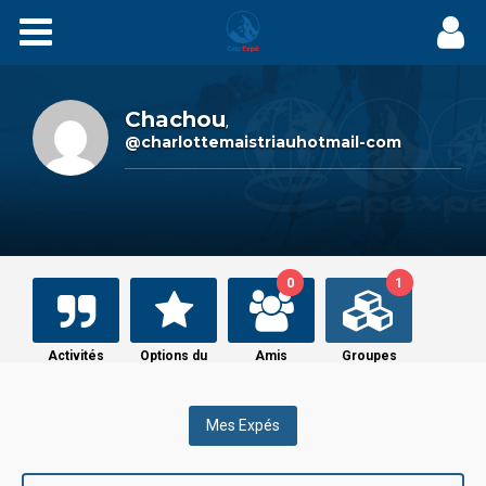
Expés
Récits
Chachou
,
@charlottemaistriauhotmail-com
Videos
Carnets
0
1
Films
Agenda
Activités
Options du
Amis
Groupes
profil
Adhérez
Mes Expés