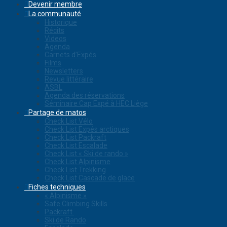
Devenir membre
La communauté
Historique
Récits
Videos
Agenda
Carnets d’Expés
Films
Newsletters
Revue littéraire
ASBL
Agenda des réservations
Séminaire Cap Expé à HEC Liège
Partage de matos
Check List Vélo
Check List Expés arctiques
Check List Packraft
Check List Escalade
Check List « Ski de rando »
Check List Alpinisme
Check List Trekking
Check List Cascade de glace
Fiches techniques
« Alpinisme »
Safe Climbing Skills
Packraft
Ski de Rando