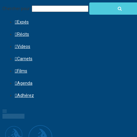
Chercher pour:
Expés
Récits
Videos
Carnets
Films
Agenda
Adhérez
Connection