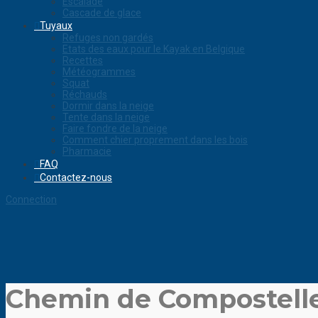
Escalade
Cascade de glace
Tuyaux
Refuges non gardés
Etats des eaux pour le Kayak en Belgique
Recettes
Météogrammes
Squat
Réchauds
Dormir dans la neige
Tente dans la neige
Faire fondre de la neige
Comment chier proprement dans les bois
Pharmacie
FAQ
Contactez-nous
Connection
Chemin de Compostelle