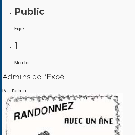
Public
Expé
1
Membre
Admins de l’Expé
Pas d'admin