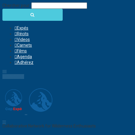
Chercher pour:
Expés
Récits
Videos
Carnets
Films
Agenda
Adhérez
Connection
Collaborative Network for Wilderness Enthusiasts