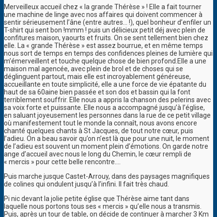
Merveilleux accueil chez « la grande Thérèse » ! Elle a fait tourner
une machine de linge avec nos affaires qui doivent commencer à
sentir sérieusement l’âne (entre autres… !), quel bonheur d’enfiler un
T-shirt qui sent bon !mmm ! puis un délicieux petit déj avec plein de
confitures maison, yaourts et fruits. On se sent tellement bien chez
elle. La « grande Thérèse » est assez bourrue, et en même temps
nous sort de temps en temps des confidences pleines de lumière qui
m’émerveillent et touche quelque chose de bien profond.Elle a une
maison mal agencée, avec plein de brol et de choses qui se
déglinguent partout, mais elle est incroyablement généreuse,
accueillante en toute simplicité, elle a une force de vie épatante du
haut de sa 60aine bien passée et son dos et bassin qui la font
terriblement souffrir. Elle nous a appris la chanson des pelerins avec
sa voix forte et puissante. Elle nous a accompagné jusqu’à l’église,
en saluant joyeusement les personnes dans la rue de ce petit village
où manifestement tout le monde la connaît, nous avons encore
chanté quelques chants à St Jacques, de tout notre cœur, puis
l’adieu. On a beau savoir qu’on n’est là que pour une nuit, le moment
de l’adieu est souvent un moment plein d’émotions. On garde notre
ange d’accueil avec nous le long du Chemin, le cœur rempli de
« mercis » pour cette belle rencontre….
Puis marche jusque Castet-Arrouy, dans des paysages magnifiques
de colines qui ondulent jusqu’à l’infini. Il fait très chaud.
Pi nic devant la jolie petite église que Thérèse aime tant dans
laquelle nous portons tous ses « mercis » qu’elle nous a transmis.
Puis, après un tour de table, on décide de continuer à marcher 3 Km