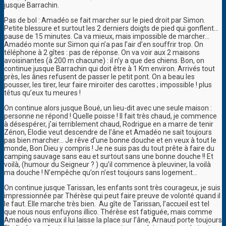
jusque Barrachin.
Pas de bol : Amadéo se fait marcher sur le pied droit par Simon.
Petite blessure et surtout les 2 derniers doigts de pied qui gonflent…
pause de 15 minutes. Ca va mieux, mais impossible de marcher…
Amadéo monte sur Simon qui n’a pas l’air d’en souffrir trop. On
téléphone à 2 gîtes : pas de réponse. On va voir aux 2 maisons
avoisinantes (à 200 m chacune) : il n’y a que des chiens. Bon, on
continue jusque Barrachin qui doit être à 1 Km environ. Arrivés tout
près, les ânes refusent de passer le petit pont. On a beau les
pousser, les tirer, leur faire miroiter des carottes ; impossible ! plus
têtus qu’eux tu meures !
On continue alors jusque Boué, un lieu-dit avec une seule maison :
personne ne répond ! Quelle poisse ! Il fait très chaud, je commence
à désespérer, j’ai terriblement chaud, Rodrigue en a marre de tenir
Zénon, Elodie veut descendre de l’âne et Amadéo ne sait toujours
pas bien marcher… Je rêve d’une bonne douche et en veux à tout le
monde, Bon Dieu y compris ! Je ne suis pas du tout prête à faire du
camping sauvage sans eau et surtout sans une bonne douche !! Et
voilà, (humour du Seigneur ? ) qu’il commence à pleuviner, la voilà
ma douche ! N’empêche qu’on n’est toujours sans logement…
On continue jusque Tarissan, les enfants sont très courageux, je suis
impressionnée par Thérèse qui peut faire preuve de volonté quand il
le faut. Elle marche très bien. Au gîte de Tarissan, l’accueil est tel
que nous nous enfuyons illico. Thérèse est fatiguée, mais comme
Amadéo va mieux il lui laisse la place sur l’âne, Arnaud porte toujours