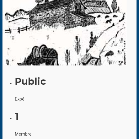
Public
Expé
1
Membre