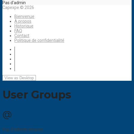
Pas d'admin
Capexpe © 2026
Bienvenue
A propos
Historique
FAQ
Contact
Politique de confidentialité
User Groups
@
Pas d’activité récente