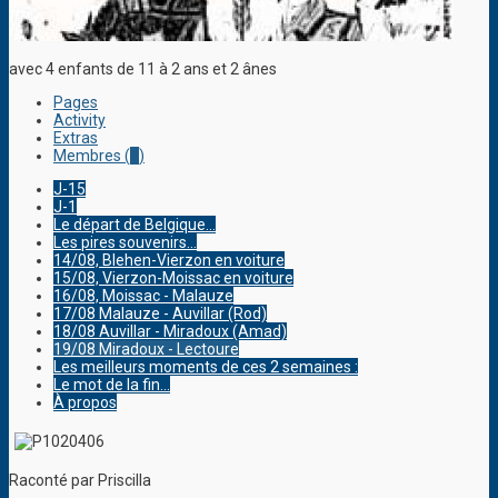
avec 4 enfants de 11 à 2 ans et 2 ânes
Pages
Activity
Extras
Membres (
1
)
J-15
J-1
Le départ de Belgique...
Les pires souvenirs...
14/08, Blehen-Vierzon en voiture
15/08, Vierzon-Moissac en voiture
16/08, Moissac - Malauze
17/08 Malauze - Auvillar (Rod)
18/08 Auvillar - Miradoux (Amad)
19/08 Miradoux - Lectoure
Les meilleurs moments de ces 2 semaines :
Le mot de la fin...
À propos
Raconté par Priscilla