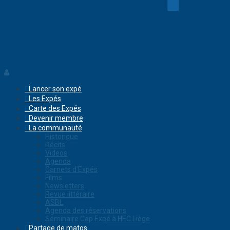
Lancer son expé
Les Expés
Carte des Expés
Devenir membre
La communauté
Historique
Récits
Videos
Agenda
Carnets d’Expés
Films
Newsletters
Revue littéraire
ASBL
Agenda des réservations
Séminaire Cap Expé à HEC Liège
Partage de matos