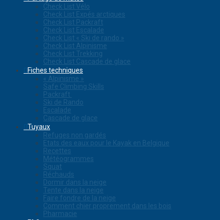
Check List Vélo
Check List Expés arctiques
Check List Packraft
Check List Escalade
Check List « Ski de rando »
Check List Alpinisme
Check List Trekking
Check List Cascade de glace
Fiches techniques
« Alpinisme »
Safe Climbing Skills
Packraft
Ski de Rando
Escalade
Cascade de glace
Tuyaux
Refuges non gardés
Etats des eaux pour le Kayak en Belgique
Recettes
Météogrammes
Squat
Réchauds
Dormir dans la neige
Tente dans la neige
Faire fondre de la neige
Comment chier proprement dans les bois
Pharmacie