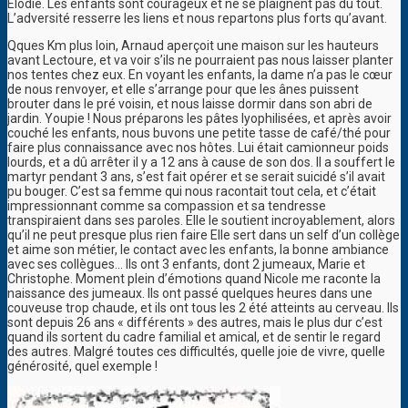
Elodie. Les enfants sont courageux et ne se plaignent pas du tout.
L’adversité resserre les liens et nous repartons plus forts qu’avant.
Qques Km plus loin, Arnaud aperçoit une maison sur les hauteurs
avant Lectoure, et va voir s’ils ne pourraient pas nous laisser planter
nos tentes chez eux. En voyant les enfants, la dame n’a pas le cœur
de nous renvoyer, et elle s’arrange pour que les ânes puissent
brouter dans le pré voisin, et nous laisse dormir dans son abri de
jardin. Youpie ! Nous préparons les pâtes lyophilisées, et après avoir
couché les enfants, nous buvons une petite tasse de café/thé pour
faire plus connaissance avec nos hôtes. Lui était camionneur poids
lourds, et a dû arrêter il y a 12 ans à cause de son dos. Il a souffert le
martyr pendant 3 ans, s’est fait opérer et se serait suicidé s’il avait
pu bouger. C’est sa femme qui nous racontait tout cela, et c’était
impressionnant comme sa compassion et sa tendresse
transpiraient dans ses paroles. Elle le soutient incroyablement, alors
qu’il ne peut presque plus rien faire Elle sert dans un self d’un collège
et aime son métier, le contact avec les enfants, la bonne ambiance
avec ses collègues… Ils ont 3 enfants, dont 2 jumeaux, Marie et
Christophe. Moment plein d’émotions quand Nicole me raconte la
naissance des jumeaux. Ils ont passé quelques heures dans une
couveuse trop chaude, et ils ont tous les 2 été atteints au cerveau. Ils
sont depuis 26 ans « différents » des autres, mais le plus dur c’est
quand ils sortent du cadre familial et amical, et de sentir le regard
des autres. Malgré toutes ces difficultés, quelle joie de vivre, quelle
générosité, quel exemple !