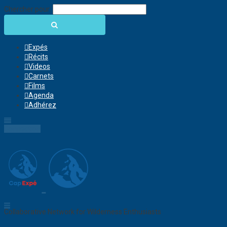
Chercher pour:
Expés
Récits
Videos
Carnets
Films
Agenda
Adhérez
Connection
Collaborative Network for Wilderness Enthusiasts