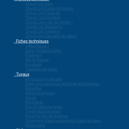
Check List Vélo
Check List Expés arctiques
Check List Packraft
Check List Escalade
Check List « Ski de rando »
Check List Alpinisme
Check List Trekking
Check List Cascade de glace
Fiches techniques
« Alpinisme »
Safe Climbing Skills
Packraft
Ski de Rando
Escalade
Cascade de glace
Tuyaux
Refuges non gardés
Etats des eaux pour le Kayak en Belgique
Recettes
Météogrammes
Squat
Réchauds
Dormir dans la neige
Tente dans la neige
Faire fondre de la neige
Comment chier proprement dans les bois
Pharmacie