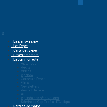
Lancer son expé
Les Expés
Carte des Expés
Devenir membre
La communauté
Historique
Récits
Videos
Agenda
Carnets d’Expés
Films
Newsletters
Revue littéraire
ASBL
Agenda des réservations
Séminaire Cap Expé à HEC Liège
Partage de matos